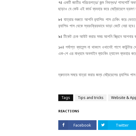
৭।
একটি জাতীর পরিচয়পত্র/ জন্ম নিবন্ধন/ পাসপোর্ট অথবা
ছাড়াও যে কেউ এই কার্ড ব্যবহার করে মেট্রোরেলে ভ্রমণ
৮।
যাত্রার শুরুতে আপনি র‍্যাপিড পাস চেকিং করে ভে
র‍্যাপিড পাস থেকে স্বয়ংক্রিয়ভাবে ভাড়া কেটে নেয়া হব
৯।
টিকেট চেক আউট করার সময় আপনি স্ক্রিনে আপনার ব্য
১০।
পর্যাপ্ত ব্যালেন্স না থাকলে ওখানেই পাশে কাউন্ট
এক-পে এর মাধ্যমে অনলাইন ব্যাংকিং চ্যানেল ব্যবহার করে
দ্রুততম সময়ে যাত্রা করার জন্য মেট্ররেলের র‍্যাপিড পা
Tags
Tips and tricks
Website & Ap
REACTIONS
Facebook
Twitter