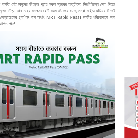
েন কমতি নেই মানুষের ভীড়ের! প্রায় সকল স্তরের যাত্রীদের নিরবিচ্ছিন্ন সেবা দিচ্ছে
ানুষের ভীড়। তার মধ্যে সবচেয়ে বেশী সময় নষ্ট হয়ে যাচ্ছে লম্বা লাইনে দাঁড়িয়ে টিকেট
েন মেট্রোরেলের র‍্যাপিড পাস অর্থাৎ MRT Rapid Pass। জাতীয় পরিচয়পত্র আর
্যাপিড পাস!