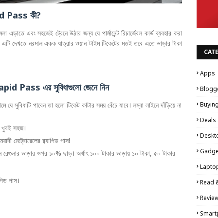
apid Pass কী?
লা এড়াতে এবং সহজেই ট্রেনে উঠার জন্য যে পার্মানেন্ট রিচার্জেবল কার্ড ব্যবহার করা
এটি দেখতে নরমাল একক যাত্রার ওয়ান টাইম টিকেটের মতই তবে এতে ভাড়ার টাকা
CAT
Apps
Rapid Pass এর সুবিধাগুলো জেনে নিন
Blogg
Buyin
মে যে সুবিধাটি পাবেন তা হলো টিকেট কাটার সময় বেঁচে যাবে। লম্বা লাইনে দাঁড়িয়ে না
Deals 
য়া খুবই সহজ।
Deskt
য়াদী মেট্রোরেলের র‍্যাপিড পাস!
Gadge
াবেন রেগুলার ভাড়ার ওপর ১০% ছাড়। অর্থাৎ ১০০ টাকার ভাড়ায় ১০ টাকা, ৫০ টাকার
Lapto
াপিড পাস।
Read 
Revie
Smart