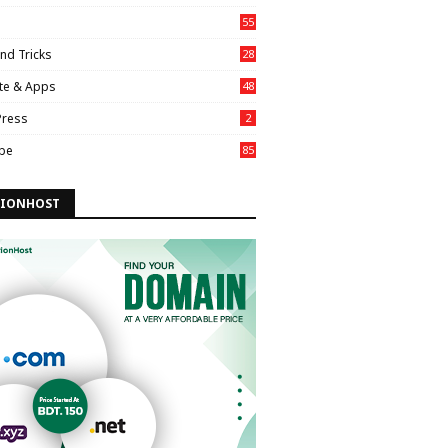
55
nd Tricks
28
te & Apps
48
ress
2
be
85
IONHOST