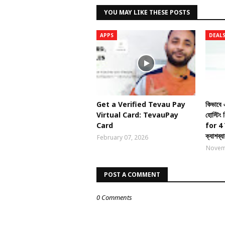
YOU MAY LIKE THESE POSTS
APPS
DEALS
Get a Verified Tevau Pay
কিভাবে
Virtual Card: TevauPay
হোস্টি
Card
for 4
ক্যাশব্যা
February 07, 2026
Novem
POST A COMMENT
0 Comments