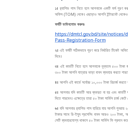
১।
র‍্যাপিড পাস নিতে হলে আপনাকে একটি ফর্ম পুরণ করতে
অফিস (TOM) থেকে। এছাড়াও আপনি ইন্টারনেট থেকেও ফর
ফর্মটি ডাউনলোড করুনঃ
https://dmtcl.gov.bd/site/notice
Pass-Registration-Form
২।
এই ফর্মটি সঠিকভাবে পূরণ করে নির্ধারিত টিকেট অ
দিবে।
৩।
এই কার্ডটি নিতে হলে আপনাকে নূন্যতম ৫০০ টাকা জ
৩০০ টাকা আপনি যাত্রার ভাড়া বাবদ ব্যবহার করতে পারব
৪।
আপনি এই কার্ডে সর্বোচ্চ ১০,০০০ টাকা রিচার্জ করতে
৫।
আপনার যদি কার্ডটি আর ব্যবহৃত না হয় এবং কার্ডটি
দিতে পারবেন। এক্ষেত্রে তারা ৫০ টাকা সার্ভিস চার্জ কেট
৬।
যদি আপনার র‍্যাপিড পাস হারিয়ে যায় আপনি পুনরায় ২
টাকার সাথে রি-ইস্যু প্রসেসিং বাবদ আরও ২০০ টাকা, অর্থ
সেটি ব্যবহারযোগ্য থাকলে ৫০ টাকা সার্ভিস ফি প্রদান 